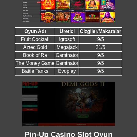
Oyun Adı
Üretici
Çizgiler/Makaralar
Fruit Cocktail
Igrosoft
9/5
Aztec Gold
Megajack
21/5
Book of Ra
Gaminator
9/5
The Money Game
Gaminator
9/5
Battle Tanks
Evoplay
9/5
Pin-Up Casino Slot Oyun