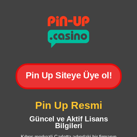
Pin Up Siteye Üye ol!
Pin Up Resmi
Güncel ve Aktif Lisans
Bilgileri
Kıbrıs merkezli Carletta adındaki bir firmanın