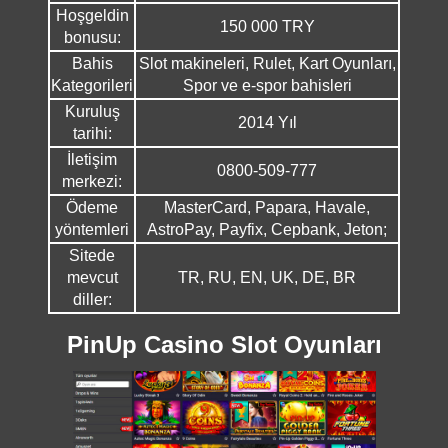
Hoşgeldin
150 000 TRY
bonusu:
Bahis
Slot makineleri, Rulet, Kart Oyunları,
Kategorileri
Spor ve e-spor bahisleri
Kuruluş
2014 Yıl
tarihi:
İletişim
0800-509-777
merkezi:
Ödeme
MasterCard, Papara, Havale,
yöntemleri
AstroPay, Payfix, Cepbank, Jeton;
Sitede
mevcut
TR, RU, EN, UK, DE, BR
diller:
PinUp Casino Slot Oyunları